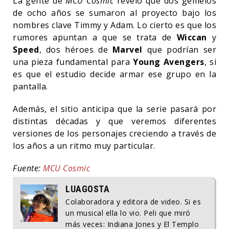
La gente de
MCU Cosmic
reveló que dos gemelos
de ocho años se sumaron al proyecto bajo los
nombres clave Timmy y Adam. Lo cierto es que los
rumores apuntan a que se trata de
Wiccan
y
Speed
, dos héroes de
Marvel
que podrían ser
una pieza fundamental para
Young Avengers
, si
es que el estudio decide armar ese grupo en la
pantalla.
Además, el sitio anticipa que la serie pasará por
distintas décadas y que veremos diferentes
versiones de los personajes creciendo a través de
los años a un ritmo muy particular.
Fuente:
MCU Cosmic
LUAGOSTA
Colaboradora y editora de video. Si es
un musical ella lo vio. Peli que miró
más veces: Indiana Jones y El Templo