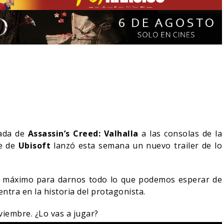
gada de
Assassin’s Creed: Valhalla
a las consolas de la
te de
Ubisoft
lanzó esta semana un nuevo trailer de lo
 DÍA D: 5 TÍTULOS
¿POR QUÉ FREE GUY 2
COS IMPERDIBLES
SIGUE EN EL LIMBO?
a al máximo para darnos todo lo que podemos esperar de
ntra en la historia del protagonista.
08/08/2026
07/08/2026
CINE
viembre. ¿Lo vas a jugar?