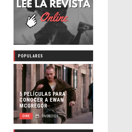
POPULARES
5 PELÍCULAS PARA
5 GRANDES 
CONOCER A EWAN
DRAMÁTICO
MCGREGOR
CÓMICOS
09/08/2026
09
CINE
OTRAS