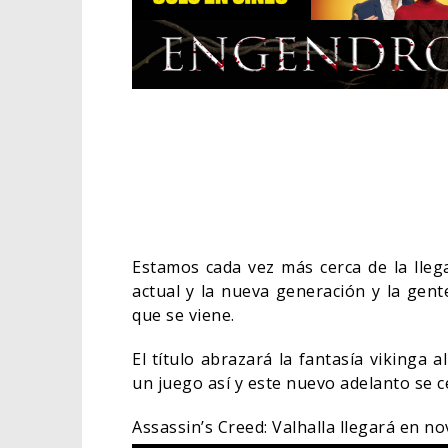
Estamos cada vez más cerca de la lle
actual y la nueva generación y la gen
que se viene.
OTROS
BÉLI
El título abrazará la fantasía viking
un juego así y este nuevo adelanto se ce
CINE
Assassin’s Creed: Valhalla llegará en no