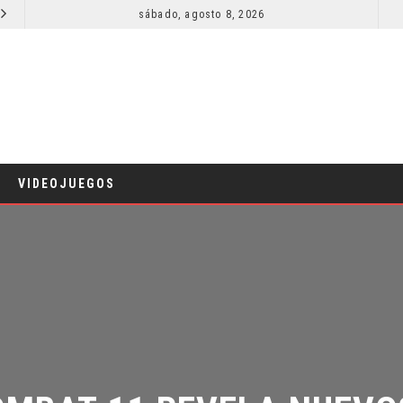
sábado, agosto 8, 2026
RESEÑA LA INVITACIÓN: OLIVIA WILDE REFLEXIONA SOBRE LA VIDA CONYUGAL
CINE
CINE
VIDEOJUEGOS
MBAT 11 REVELA NUEVOS 