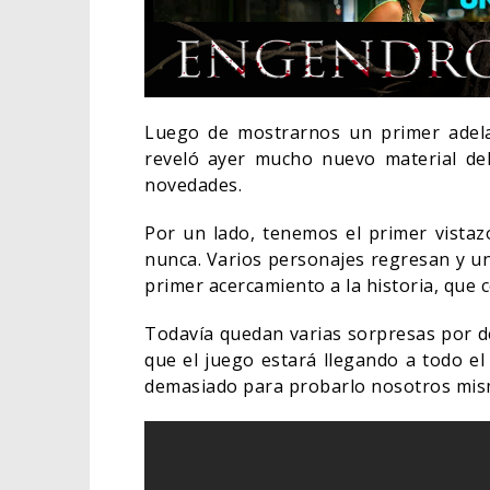
Luego de mostrarnos un primer adela
reveló ayer mucho nuevo material d
novedades.
Por un lado, tenemos el primer vistaz
nunca. Varios personajes regresan y u
primer acercamiento a la historia, que 
Todavía quedan varias sorpresas por de
LA
que el juego estará llegando a todo e
EL LIVE-ACTION DE ZELDA
ES
demasiado para probarlo nosotros mis
ELIGE A SU VILLANO
TR
06/08/2026
CINE
CI