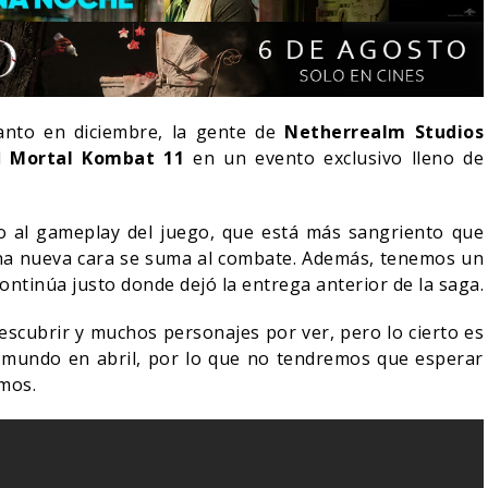
nto en diciembre, la gente de
Netherrealm Studios
el
Mortal Kombat 11
en un evento exclusivo lleno de
o al gameplay del juego, que está más sangriento que
na nueva cara se suma al combate. Además, tenemos un
continúa justo donde dejó la entrega anterior de la saga.
scubrir y muchos personajes por ver, pero lo cierto es
 NOCHE DEL DEMONIO:
l mundo en abril, por lo que no tendremos que esperar
TÁN ENTRE NOSOTROS –
¿POR QUÉ FREE GUY 2
mos.
AILER FINAL
SIGUE EN EL LIMBO?
06/08/2026
07/08/2026
NE
CINE