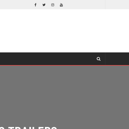
EL LIVE-ACTION DE ZELDA ELIGE A SU VILLANO
CINE
TRAILERS