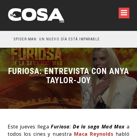
SPIDER-MAN: UN NUEVO DÍA ESTÁ IMPARABLE
FURIOSA: ENTREVISTA CON ANYA
TAYLOR-JOY
Este jueves llega
Furiosa
:
De la saga
Mad Max
a
todos los cines y nuestra
Maca Reynolds
habló