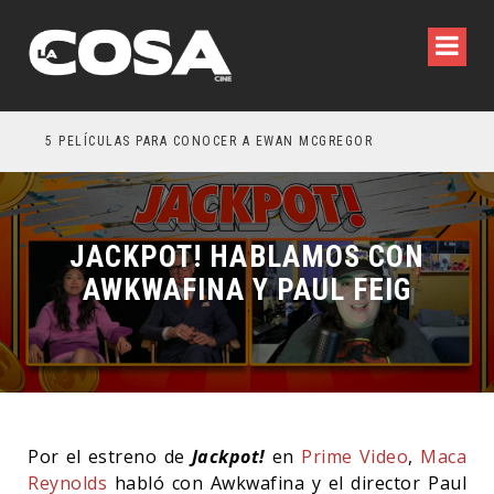
5 PELÍCULAS PARA CONOCER A EWAN MCGREGOR
5 G
JACKPOT! HABLAMOS CON
AWKWAFINA Y PAUL FEIG
Por el estreno de
Jackpot!
en
Prime Video
,
Maca
Reynolds
habló con Awkwafina y el director Paul