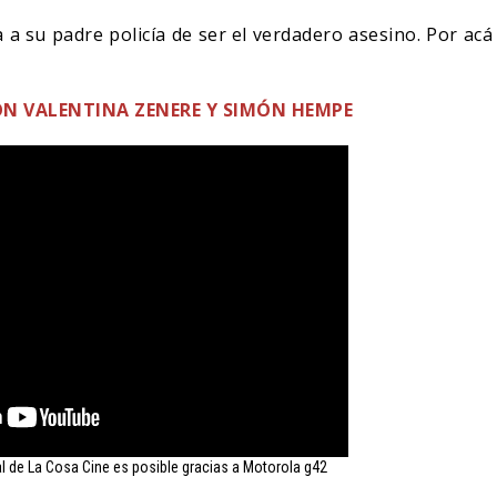
a a su padre policía de ser el verdadero asesino. Por acá
ON VALENTINA ZENERE Y SIMÓN HEMPE
NDO BLOOM AFIRMA
R RECHAZADO SER
SPIDER-MAN: UN NUEVO
MAN
DÍA ESTÁ IMPARABLE
05/08/2026
05/08/2026
CINE
l de La Cosa Cine es posible gracias a Motorola g42