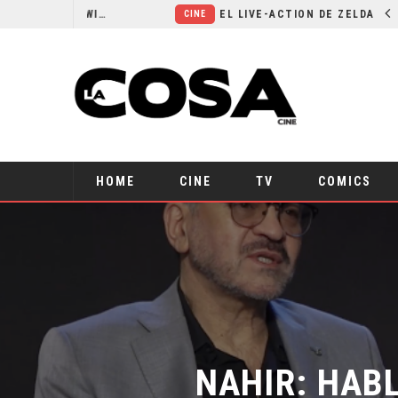
RESEÑA LA INVITACIÓN: OLIVIA WILDE REFLEXIONA SOBRE LA VIDA CONYUGAL
EL LIVE-ACTION DE ZELDA ELIGE A SU VILLANO
CINE
HOME
CINE
TV
COMICS
NAHIR: HAB