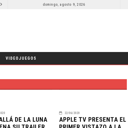
SECUELA DE JURASSIC WORLD REBIRTH PIERDE DIRECTOR
domingo, agosto 9, 2026
RESEÑA LA INVITACIÓN: OLIVIA WILDE REFLEXIONA SOBRE LA VIDA CONYUGAL
CINE
VIDEOJUEGOS
2020
22/06/2020
ALLÁ DE LA LUNA
APPLE TV PRESENTA EL
ENA SU TRAILER
PRIMER VISTAZO A LA