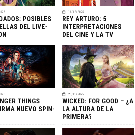
2025
14/12/2025
DADOS: POSIBLES
REY ARTURO: 5
ELLAS DEL LIVE-
INTERPRETACIONES
ON
DEL CINE Y LA TV
LA NOCHE DEL DEMONIO:
IVE-ACTION DE ZELDA
ESTÁN ENTRE NOSOTROS
E A SU VILLANO
TRAILER FINAL
2025
25/11/2025
NGER THINGS
WICKED: FOR GOOD – ¿A
06/08/2026
06/08/2026
CINE
IRMA NUEVO SPIN-
LA ALTURA DE LA
PRIMERA?