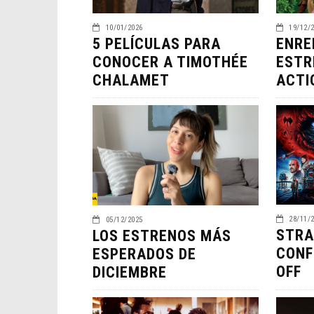
10/01/2026
19/12/
5 PELÍCULAS PARA
ENRE
CONOCER A TIMOTHÉE
ESTR
CHALAMET
ACTI
EL L
ELIG
28/11/
05/12/2025
STRA
LOS ESTRENOS MÁS
CINE
CONF
ESPERADOS DE
OFF
DICIEMBRE