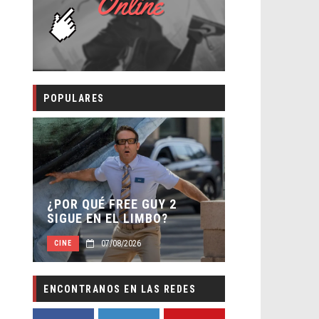
POPULARES
SECUELA DE
 –
¿POR QUÉ FREE GUY 2
WORLD REBI
SIGUE EN EL LIMBO?
DIRECTOR
07/08/2026
07/0
CINE
CINE
ENCONTRANOS EN LAS REDES