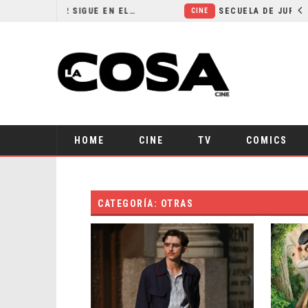
¿POR QUÉ FREE GUY 2 SIGUE EN EL LIMBO?
SECUELA DE JURASSIC WORLD REBIRTH PIERDE DIRECTOR
CINE
HOME
CINE
TV
COMICS
CATEGORÍA: OTRAS