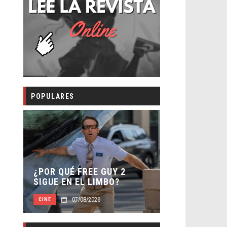
POPULARES
SECUELA DE
 –
¿POR QUÉ FREE GUY 2
WORLD REBI
SIGUE EN EL LIMBO?
DIRECTOR
07/08/2026
07/0
CINE
CINE