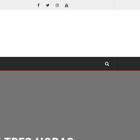
EL LIVE-ACTION DE ZELDA ELIGE A SU VILLANO
CINE
CINE
TRES HORAS