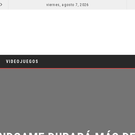
viernes, agosto 7, 2026
RESEÑA LA INVITACIÓN: OLIVIA WILDE REFLEXIONA SOBRE LA VIDA CONYUGAL
CINE
VIDEOJUEGOS
NDGAME DURARÁ MÁS DE 