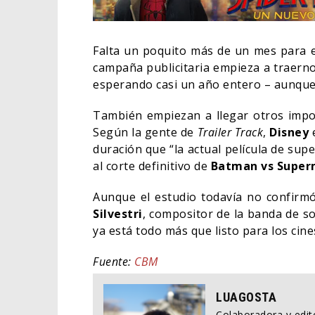
Falta un poquito más de un mes para 
campaña publicitaria empieza a traerno
esperando casi un año entero – aunque
También empiezan a llegar otros import
Según la gente de
Trailer Track
,
Disney
e
duración que “la actual película de sup
al corte definitivo de
Batman vs Supe
Aunque el estudio todavía no confirmó
Silvestri
, compositor de la banda de so
ya está todo más que listo para los cine
EL L
ELIG
Fuente:
CBM
CINE
LUAGOSTA
Colaboradora y edito