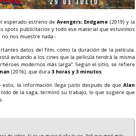
el esperado estreno de
Avengers: Endgame
(2019) y la
s spots publicitarios y todo ese material que estuvimos
 no nos muestre nada-.
antes datos del film, como la duración de la película.
stá avisando a los cines que la película tendrá la misma
erhéroes modernos más larga”. Según el sitio, se refiere
rman
(2016), que dura
3 horas y 3 minutos
.
 esto, la información llega justo después de que
Alan
nido de la saga, terminó su trabajo, lo que sugiere que
LA NOCHE DEL DEMONIO:
s.
IVE-ACTION DE ZELDA
ESTÁN ENTRE NOSOTROS
E A SU VILLANO
TRAILER FINAL
06/08/2026
06/08/2026
CINE
ra de video. Si es un musical ella lo vio. Peli que miró más