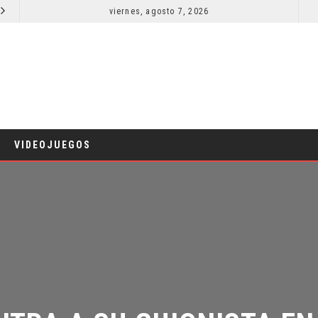
viernes, agosto 7, 2026
LA NOCHE DEL DEMONIO: ESTÁN ENTRE NOSOTROS – TRAILER FINAL
CINE
C
VIDEOJUEGOS
TRA A SU GUIONISTA EN 