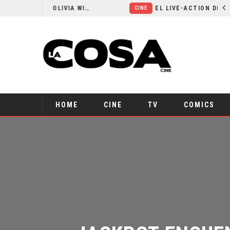
RESEÑA LA INVITACIÓN: OLIVIA WILDE REFLEXIONA SOBRE LA VIDA CONYUGAL
EL LIVE-ACTION DE ZELDA ELIGE A SU VILLANO
CINE
HOME
CINE
TV
COMICS
JACKPOT ENCUEN