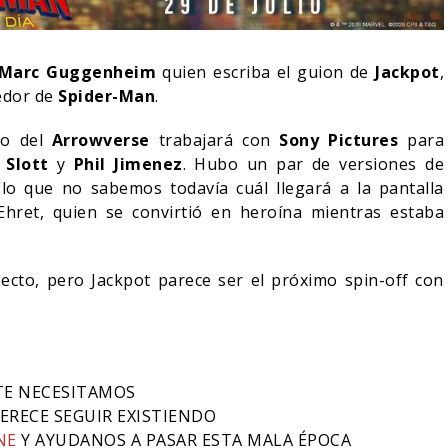
Marc Guggenheim
quien escriba el guion de
Jackpot
,
edor de
Spider-Man
.
ro del
Arrowverse
trabajará con
Sony Pictures
para
 Slott
y
Phil Jimenez
. Hubo un par de versiones de
r lo que no sabemos todavía cuál llegará a la pantalla
hret, quien se convirtió en heroína mientras estaba
ecto, pero Jackpot parece ser el próximo spin-off con
NDO BLOOM AFIRMA
R RECHAZADO SER
SPIDER-MAN: UN NUEVO
MAN
DÍA ESTÁ IMPARABLE
TE NECESITAMOS
05/08/2026
05/08/2026
CINE
ERECE SEGUIR EXISTIENDO
NE
Y AYUDANOS A PASAR ESTA MALA ÉPOCA