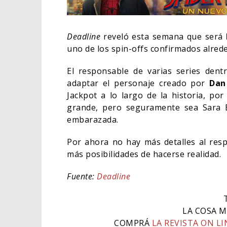
Deadline
reveló esta semana que será
uno de los spin-offs confirmados alred
El responsable de varias series dent
adaptar el personaje creado por
Dan
Jackpot a lo largo de la historia, po
grande, pero seguramente sea Sara E
embarazada.
Por ahora no hay más detalles al resp
más posibilidades de hacerse realidad.
ORLA
HABE
Fuente:
Deadline
BAT
CINE
LA COSA M
COMPRÁ
LA REVISTA ON LI