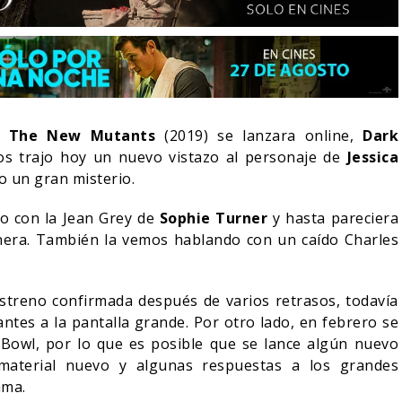
e
The New Mutants
(2019) se lanzara online,
Dark
os trajo hoy un nuevo vistazo al personaje de
Jessica
o un gran misterio.
o con la Jean Grey de
Sophie Turner
y hasta pareciera
nera. También la vemos hablando con un caído Charles
LA NOCHE DEL DEMONIO:
estreno confirmada después de varios retrasos, todavía
VE-ACTION DE ZELDA
ESTÁN ENTRE NOSOTROS 
 A SU VILLANO
TRAILER FINAL
ntes a la pantalla grande. Por otro lado, en febrero se
 Bowl, por lo que es posible que se lance algún nuevo
06/08/2026
06/08/2026
CINE
 material nuevo y algunas respuestas a los grandes
ama.