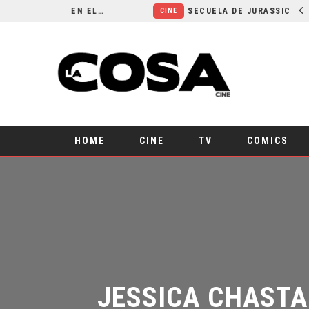
¿POR QUÉ FREE GUY 2 SIGUE EN EL LIMBO?
SECUELA DE JURASSIC WORLD REBIRTH PIERDE DIRECTOR
CINE
HOME
CINE
TV
COMICS
JESSICA CHASTAI