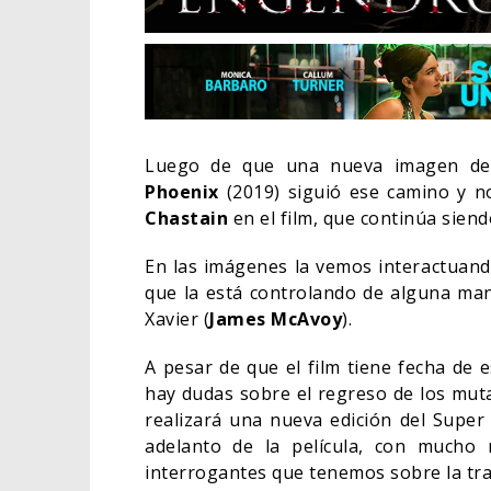
Luego de que una nueva imagen d
Phoenix
(2019) siguió ese camino y n
Chastain
en el film, que continúa siend
En las imágenes la vemos interactuand
que la está controlando de alguna ma
Xavier (
James McAvoy
).
A pesar de que el film tiene fecha de 
EL LI
ELIGE
hay dudas sobre el regreso de los muta
realizará una nueva edición del Super
CINE
adelanto de la película, con mucho
interrogantes que tenemos sobre la tr