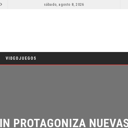
sábado, agosto 8, 2026
RESEÑA LA INVITACIÓN: OLIVIA WILDE REFLEXIONA SOBRE LA VIDA CONYUGAL
CINE
CINE
VIDEOJUEGOS
N PROTAGONIZA NUEVAS 