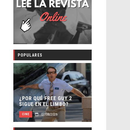
POPULARES
SECUELA DE
–
¿POR QUÉ FREE GUY 2
WORLD REBI
SIGUE EN EL LIMBO?
DIRECTOR
07/08/2026
07/08
CINE
CINE