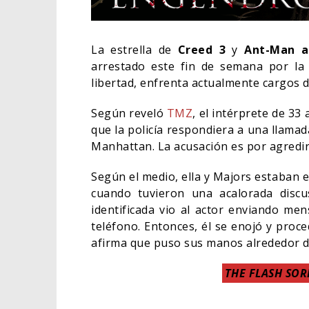
La estrella de
Creed 3
y
Ant-Man a
arrestado este fin de semana por la 
libertad, enfrenta actualmente cargos 
Según reveló
TMZ
, el intérprete de 3
que la policía respondiera a una llamad
Manhattan. La acusación es por agredir
Según el medio, ella y Majors estaban 
cuando tuvieron una acalorada discu
identificada vio al actor enviando men
ORLA
teléfono. Entonces, él se enojó y proc
HABE
afirma que puso sus manos alrededor de
BATM
THE FLASH SOR
CINE