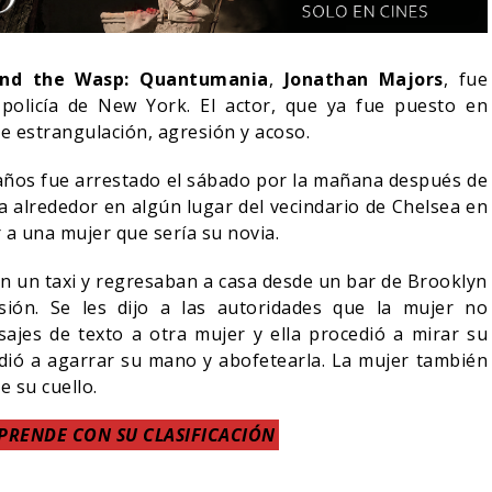
nd the Wasp: Quantumania
,
Jonathan Majors
, fue
policía de New York. El actor, que ya fue puesto en
de estrangulación, agresión y acoso.
3 años fue arrestado el sábado por la mañana después de
a alrededor en algún lugar del vecindario de Chelsea en
 a una mujer que sería su novia.
en un taxi y regresaban a casa desde un bar de Brooklyn
sión. Se les dijo a las autoridades que la mujer no
sajes de texto a otra mujer y ella procedió a mirar su
NDO BLOOM AFIRMA
edió a agarrar su mano y abofetearla. La mujer también
R RECHAZADO SER
SPIDER-MAN: UN NUEVO
 su cuello.
AN
DÍA ESTÁ IMPARABLE
PRENDE CON SU CLASIFICACIÓN
05/08/2026
05/08/2026
CINE