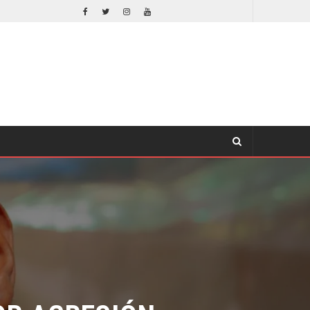
ORLANDO BLOOM AFIRMA HABER RECHAZADO SER BATMAN
CINE
R AGRESIÓN