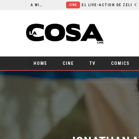
RESEÑA LA INVITACIÓN: OLIVIA WILDE REFLEXIONA SOBRE LA VIDA CONYUGAL
EL LIVE-ACTION DE ZELDA ELIGE A SU VILLANO
CINE
HOME
CINE
TV
COMICS
JONATHAN M