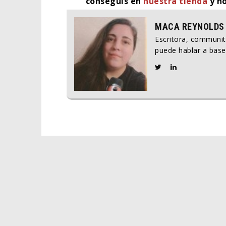
conseguís en
nuestra tienda
y no
MACA REYNOLDS
Escritora, communi
puede hablar a base