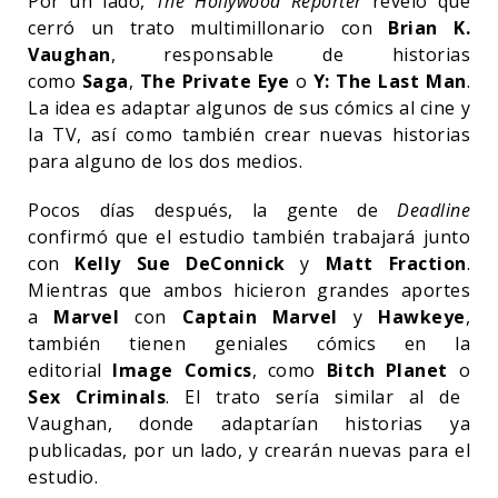
Por un lado,
The Hollywood Reporter
reveló que
cerró un trato multimillonario con
Brian K.
Vaughan
, responsable de historias
como
Saga
,
The Private Eye
o
Y: The Last Man
.
La idea es adaptar algunos de sus cómics al cine y
la TV, así como también crear nuevas historias
para alguno de los dos medios.
Pocos días después, la gente de
Deadline
confirmó que el estudio también trabajará junto
con
Kelly Sue DeConnick
y
Matt Fraction
.
Mientras que ambos hicieron grandes aportes
a
Marvel
con
Captain Marvel
y
Hawkeye
,
también tienen geniales cómics en la
editorial
Image Comics
, como
Bitch Planet
o
Sex Criminals
. El trato sería similar al de
Vaughan, donde adaptarían historias ya
publicadas, por un lado, y crearán nuevas para el
estudio.