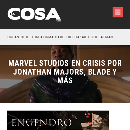
OTROS – TRAILER FINAL
ORLANDO BLOOM AFIRMA HABER RECHAZADO SER BATMAN
SPI
MARVEL STUDIOS EN CRISIS POR
JONATHAN MAJORS, BLADE Y
MÁS