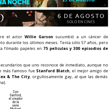
re el actor
Willie Garson
sucumbió a un cáncer de
to durante los últimos meses. Tenía sólo 57 años, pero
ía filmado papeles en
75 películas y 300 episodios de
 secundarios que uno reconoce de inmediato, aunque no
aje más famoso fue
Stanford Blatch
, el mejor amigo de
Sex & The City
, orgullosamente gay, al que las demás
LA NOCHE DEL DEMONIO:
ACTION DE ZELDA
ESTÁN ENTRE NOSOTROS –
ma).
SU VILLANO
TRAILER FINAL
Con
Sanford,
6/08/2026
06/08/2026
CINE
el creador
de la
serie
Michael