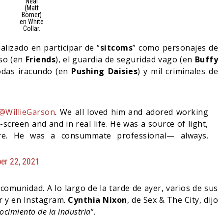
Neal
(Matt
Bomer)
en White
Collar.
alizado en participar de “
sitcoms
” como personajes de
oso (en
Friends
), el guardia de seguridad vago (en
Buffy
odas iracundo (en
Pushing Daisies
) y mil criminales de
@WillieGarson
. We all loved him and adored working
screen and and in real life. He was a source of light,
ore. He was a consummate professional— always.
er 22, 2021
omunidad. A lo largo de la tarde de ayer, varios de sus
r y en Instagram.
Cynthia Nixon
, de Sex & The City, dijo
ocimiento de la industria
”.