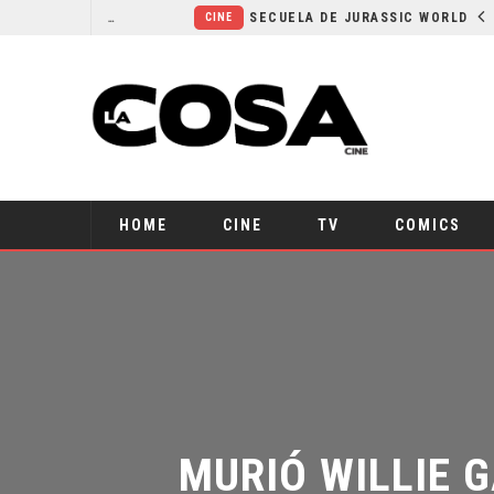
¿POR QUÉ FREE GUY 2 SIGUE EN EL LIMBO?
SECUELA DE JURASSIC WORLD REBIRTH PIERDE DIRECTOR
CINE
HOME
CINE
TV
COMICS
MURIÓ WILLIE G