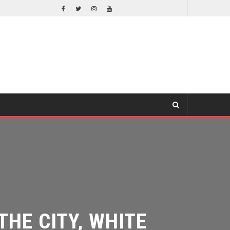
EL LIVE-ACTION DE ZELDA ELIGE A SU VILLANO
CINE
E CITY, WHITE