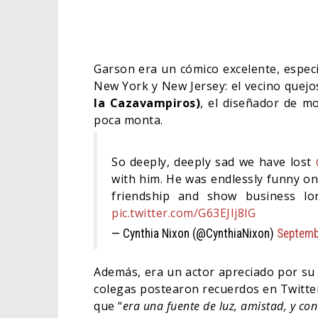
Garson era un cómico excelente, especi
New York y New Jersey: el vecino quej
la Cazavampiros)
, el diseñador de m
poca monta.
So deeply, deeply sad we have lost
with him. He was endlessly funny on-
friendship and show business l
pic.twitter.com/G63EJIj8lG
— Cynthia Nixon (@CynthiaNixon)
Septemb
Además, era un actor apreciado por su c
colegas postearon recuerdos en Twitte
que “
era una fuente de luz, amistad, y con