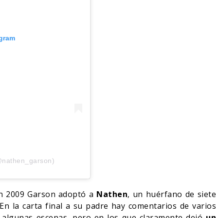
agram
@nathen_garson)
 En 2009 Garson adoptó a
Nathen
, un huérfano de siete
En la carta final a su padre hay comentarios de varios
 algunas escenas, pero en los que claramente dejó
un