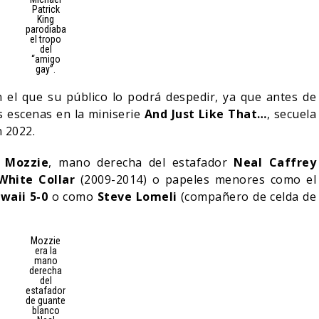
Patrick
King
parodiaba
el tropo
del
“amigo
gay”.
 el que su público lo podrá despedir, ya que antes de
as escenas en la miniserie
And Just Like That…
, secuela
 2022.
e
Mozzie
, mano derecha del estafador
Neal Caffrey
White Collar
(2009-2014) o papeles menores como el
waii 5-0
o como
Steve Lomeli
(compañero de celda de
Mozzie
era la
mano
derecha
del
estafador
de guante
blanco