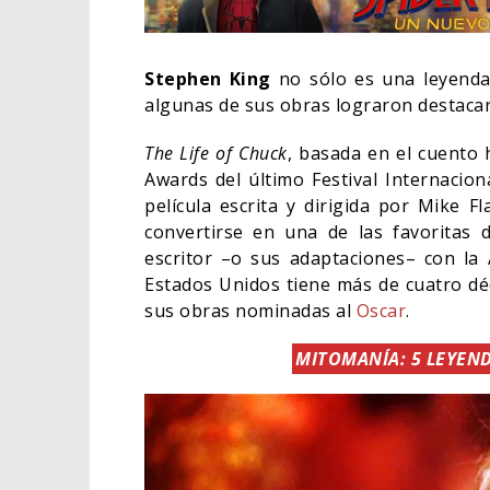
Stephen King
no sólo es una leyenda 
algunas de sus obras lograron destacar
The Life of Chuck
, basada en el cuento
Awards del último Festival Internacio
película escrita y dirigida por Mike 
convertirse en una de las favoritas 
escritor –o sus adaptaciones– con la 
Estados Unidos tiene más de cuatro d
sus obras nominadas al
Oscar
.
ORLANDO BLOOM AFIRMA
MITOMANÍA: 5 LEYEN
HABER RECHAZADO SER
BATMAN
05/08/2026
CINE