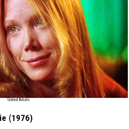
United Artists
rie (1976)