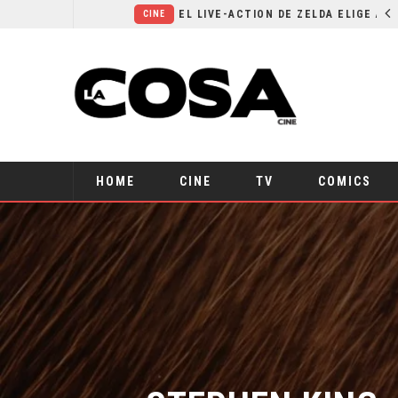
RESEÑA LA INVITACIÓN: OLIVIA WILDE REFLEXIONA SOBRE LA VIDA CONYUGAL
EL LIVE-ACTION DE ZELDA ELIGE A SU VILLANO
CINE
HOME
CINE
TV
COMICS
STEPHEN KING: