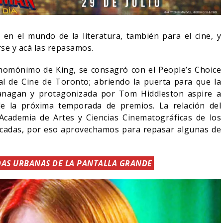
en el mundo de la literatura, también para el cine, y
se y acá las repasamos.
 homónimo de King, se consagró con el People’s Choice
nal de Cine de Toronto; abriendo la puerta para que la
Flanagan y protagonizada por Tom Hiddleston aspire a
de la próxima temporada de premios. La relación del
Academia de Artes y Ciencias Cinematográficas de los
écadas, por eso aprovechamos para repasar algunas de
RESEÑA LA INVITACI
DAS URBANAS DE LA PANTALLA GRANDE
SPIDER-MAN: UN NUEVO
OLIVIA WILDE REFLE
DÍA ESTÁ IMPARABLE
SOBRE LA VIDA CON
05/08/2026
06/08/2026
CINE
CINE