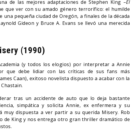
s una de las mejores adaptaciones de Stephen King –
El
ne que ver con su amado género terrorífico: el humilde
 de una pequeña ciudad de Oregón, a finales de la década
Raynold Gideon y Bruce A. Evans se llevó una merecida
isery (1990)
Academia (y todos los elogios) por interpretar a Annie
tor que debe lidiar con las críticas de sus fans más
James Caan), exitoso novelista dispuesto a acabar con la
y Chastain.
erar tras un accidente de auto que lo deja bastante
encia, simpática y solicita Annie, ex enfermera y su
 muy dispuesta a ver partir a su querida Misery. Rob
o de King y nos entrega otro gran thriller dramático de
sustos.