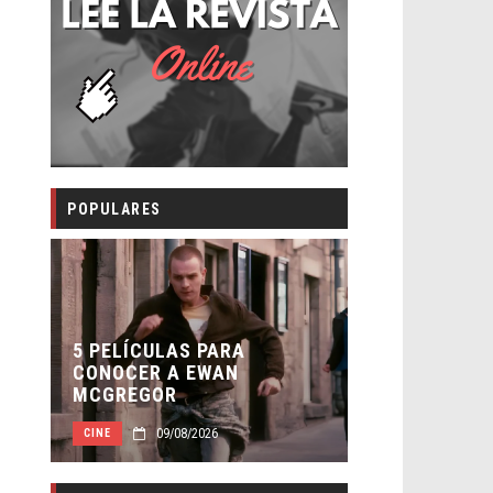
POPULARES
5 PELÍCULAS PARA
5 GRANDES 
CONOCER A EWAN
DRAMÁTICO
MCGREGOR
CÓMICOS
09/08/2026
09
CINE
OTRAS