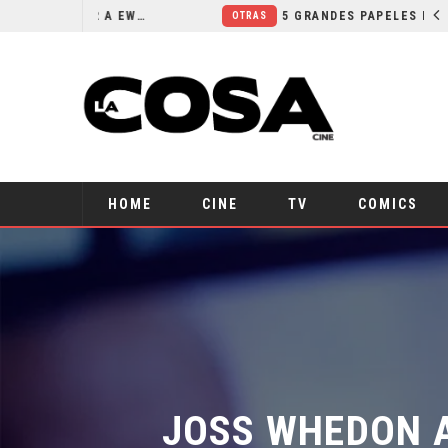
5 PELÍCULAS PARA CONOCER A EWAN MCGREGOR
5 GRANDES PAPELES DRAMÁTICOS DE ACTORES CÓMICOS
OTRAS
HOME
CINE
TV
COMICS
JOSS WHEDON AT