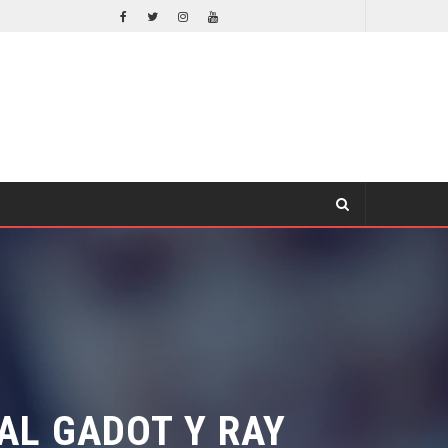
OTROS DÍA D: 5 TÍTULOS BÉLICOS IMPERDIBLES
CINE
L GADOT Y RAY