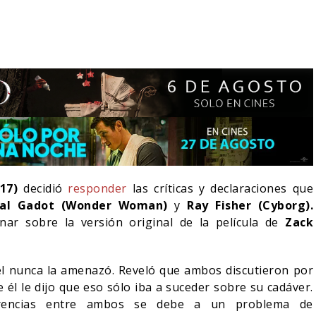
017)
decidió
responder
las críticas y declaraciones que
al Gadot (Wonder Woman)
y
Ray Fisher (Cyborg).
r sobre la versión original de la película de
Zack
 DÍA D: 5 TÍTULOS
¿POR QUÉ FREE GUY 2
COS IMPERDIBLES
SIGUE EN EL LIMBO?
él nunca la amenazó. Reveló que ambos discutieron por
08/08/2026
07/08/2026
CINE
e él le dijo que eso sólo iba a suceder sobre su cadáver.
erencias entre ambos se debe a un problema de