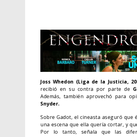
Joss Whedon (Liga de la Justicia, 2
recibió en su contra por parte de
G
Además, también aprovechó para opina
OTROS
Snyder.
BÉLI
Sobre Gadot, el cineasta aseguró que 
CINE
una escena que ella quería cortar, y qu
Por lo tanto, señala que las dif