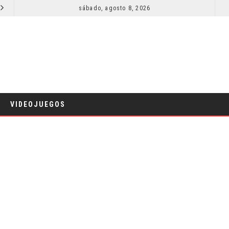
SECUELA DE JURASSIC WORLD REBIRTH PIERDE DIRECTOR
sábado, agosto 8, 2026
RESEÑA LA INVITACIÓN: OLIVIA WILDE REFLEXIONA SOBRE LA VIDA CONYUGAL
CINE
VIDEOJUEGOS