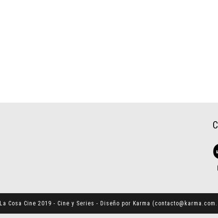
La Cosa Cine 2019 - Cine y Series - Diseño por Karma (
contacto@karma.com.