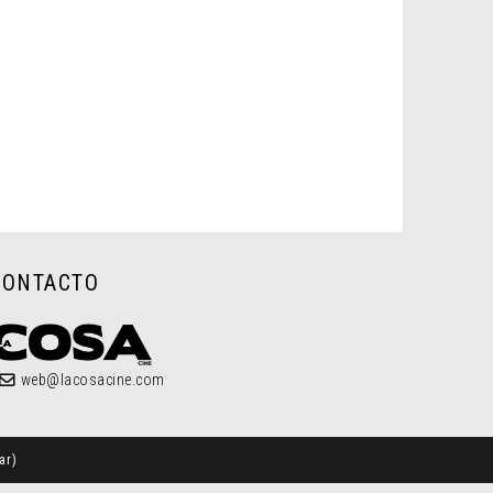
CONTACTO
web@lacosacine.com
ar
)