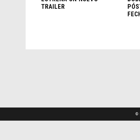
TRAILER
PÓS
FEC
© 