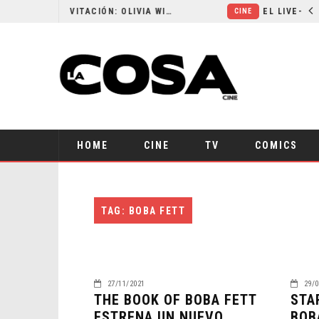
RESEÑA LA INVITACIÓN: OLIVIA WILDE REFLEXIONA SOBRE LA VIDA CONYUGAL
CINE
HOME
CINE
TV
COMICS
TAG: BOBA FETT
27/11/2021
29/0
THE BOOK OF BOBA FETT
STA
ESTRENA UN NUEVO
BOB