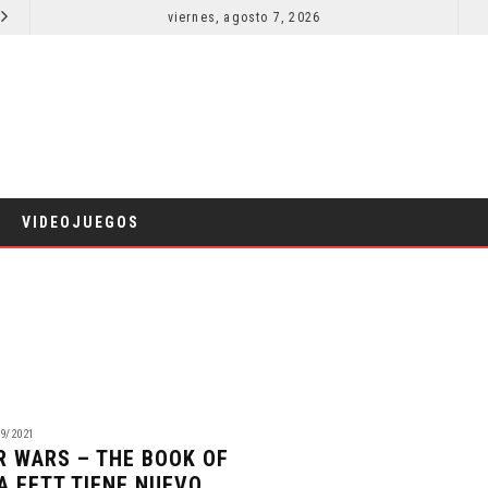
EL LIVE-ACTION DE ZELDA ELIGE A SU VILLANO
viernes, agosto 7, 2026
LA NOCHE DEL DEMONIO: ESTÁN ENTRE NOSOTROS 
CINE
VIDEOJUEGOS
9/2021
R WARS – THE BOOK OF
A FETT TIENE NUEVO