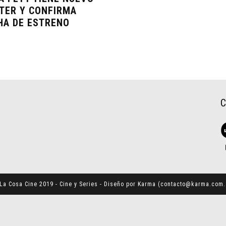
TER Y CONFIRMA
HA DE ESTRENO
La Cosa Cine 2019 - Cine y Series - Diseño por Karma (
contacto@karma.com.