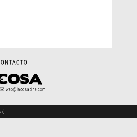
CONTACTO
web@lacosacine.com
ar
)