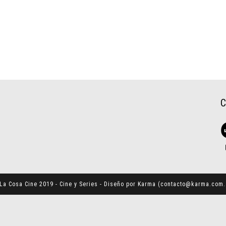
La Cosa Cine 2019 - Cine y Series - Diseño por Karma (
contacto@karma.com.