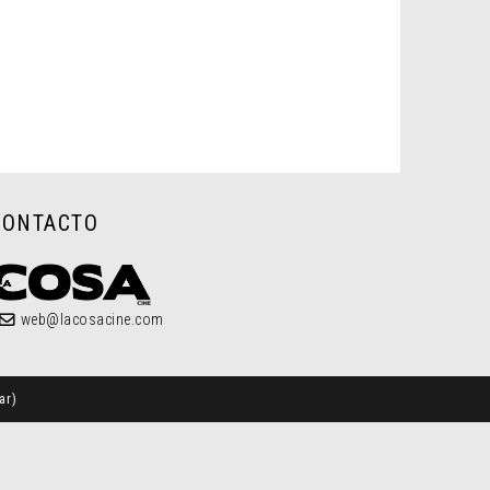
CONTACTO
web@lacosacine.com
ar
)