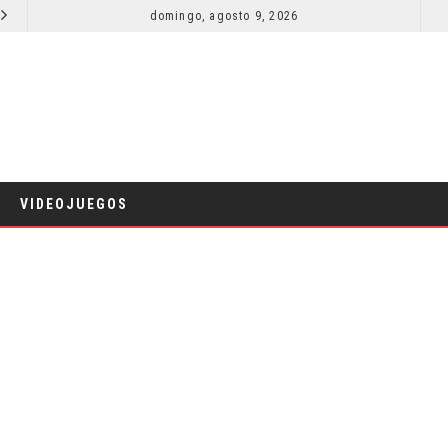
SECUELA DE JURASSIC WORLD REBIRTH PIERDE DIRECTOR
domingo, agosto 9, 2026
RESEÑA LA IN
CINE
VIDEOJUEGOS