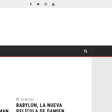
EL LIVE-ACTION DE ZELDA ELIGE A SU VILLANO
CINE
CINE
05/06/2021
BABYLON, LA NUEVA
UMAN
PELÍCULA DE DAMIEN