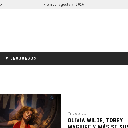
SECUELA DE JURASSIC WORLD REBIRTH PIERDE DIRECTOR
viernes, agosto 7, 2026
RESEÑA LA INVITACIÓN: OLIVIA WILDE REFLEXIONA SOBRE LA VIDA CONYUGAL
CINE
VIDEOJUEGOS
25/06/2021
OLIVIA WILDE, TOBEY
MAGUIRE Y MÁS SE S