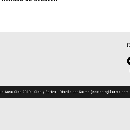
La Cosa Cine 2019 - Cine y Series - Diseño por Karma (
contacto@karma.com.