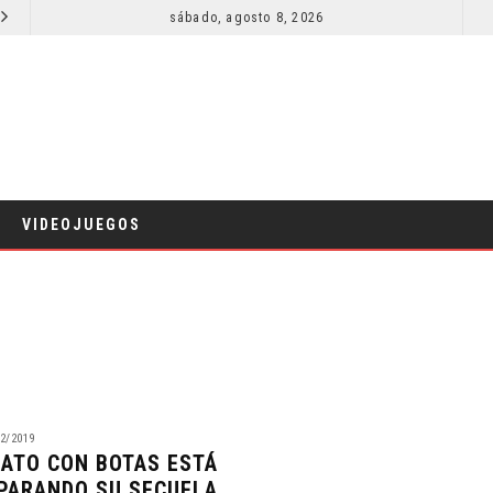
SECUELA DE JURASSIC WORLD REBIRTH PIERDE DIRECTOR
sábado, agosto 8, 2026
RESEÑA LA INVITACIÓN: OLIVIA WILDE REFLEXIONA SOBRE LA VIDA CONYUGAL
CINE
VIDEOJUEGOS
2/2019
GATO CON BOTAS ESTÁ
PARANDO SU SECUELA