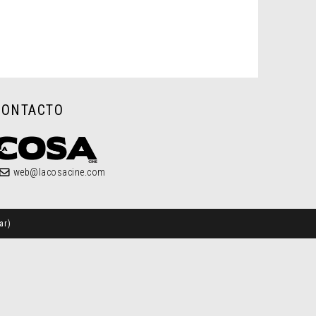
CONTACTO
web@lacosacine.com
ar
)