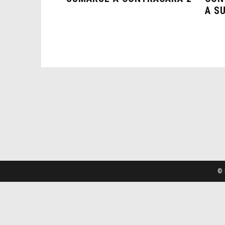
A S
© 