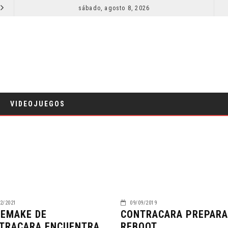
SECUELA DE JURASSIC WORLD REBIRTH PIERDE DIRECTOR
sábado, agosto 8, 2026
RESEÑA LA INVITACIÓN: OLIVIA WILDE REFLEXIONA SOBRE LA VIDA
CINE
VIDEOJUEGOS
2/2021
09/09/2019
REMAKE DE
CONTRACARA PREPARA
TRACARA ENCUENTRA
REBOOT