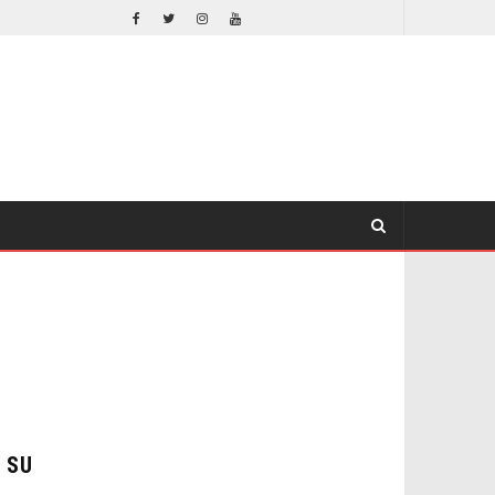
 CONYUGAL
EL LIVE-ACTION DE ZELDA ELIGE A SU VILLANO
CINE
 SU