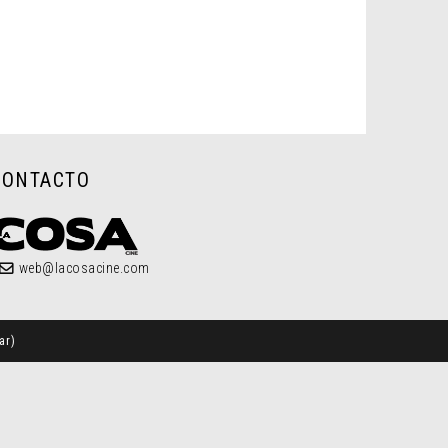
CONTACTO
web@lacosacine.com
ar
)