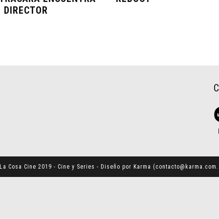
U DIRECTOR
La Cosa Cine 2019 - Cine y Series - Diseño por Karma (
contacto@karma.com.