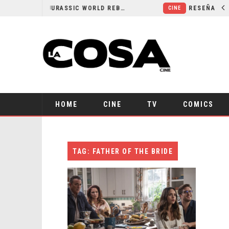
SECUELA DE JURASSIC WORLD REBIRTH PIERDE DIRECTOR
CINE
HOME
CINE
TV
COMICS
TAG: FATHER OF THE BRIDE