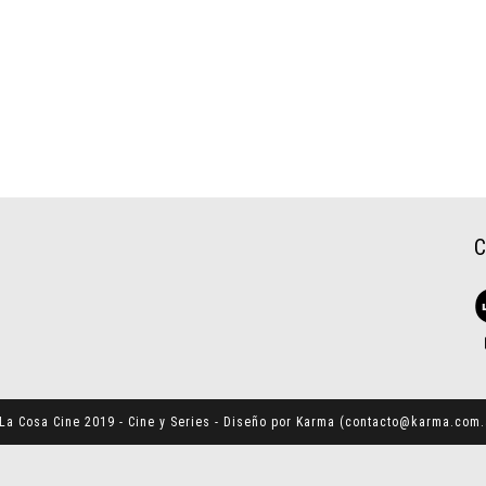
La Cosa Cine 2019 - Cine y Series - Diseño por Karma (
contacto@karma.com.