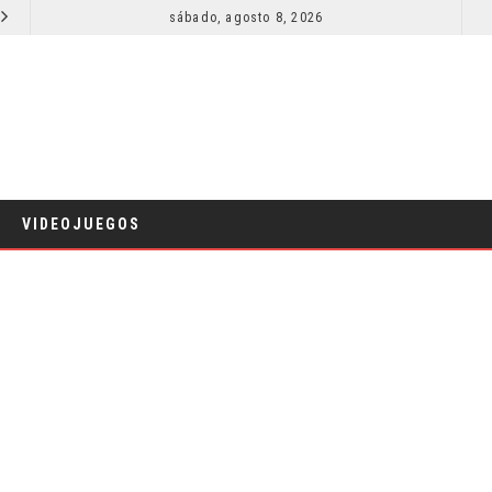
SECUELA DE JURASSIC WORLD REBIRTH PIERDE DIRECTOR
sábado, agosto 8, 2026
CINE
VIDEOJUEGOS