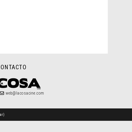
CONTACTO
web@lacosacine.com
ar
)