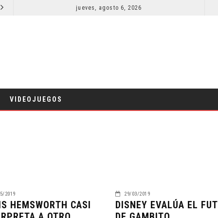
ORLANDO BLOOM AFIRMA HABER RECHAZADO SER BATMAN
jueves, agosto 6, 2026
SPIDER-MAN: UN NUEVO DÍA ESTÁ IMPARABLE
CINE
VIDEOJUEGOS
5/2019
29/03/2019
IS HEMSWORTH CASI
DISNEY EVALÚA EL FU
ERPRETA A OTRO
DE GAMBITO