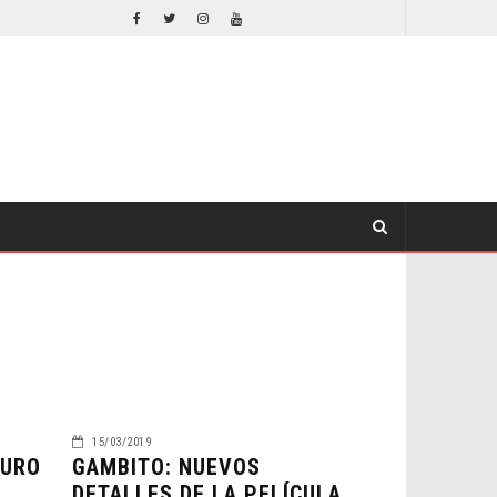
¿PODRÍA COLLEEN WING APARECER EN DAREDEVIL: BORN AGAIN?
COMICS
TV
15/03/2019
TURO
GAMBITO: NUEVOS
DETALLES DE LA PELÍCULA