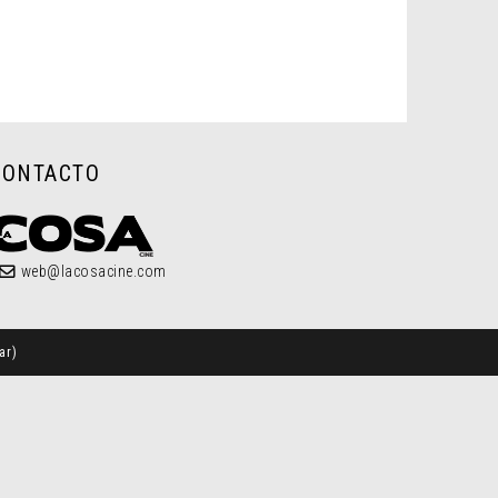
CONTACTO
web@lacosacine.com
ar
)