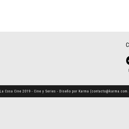
La Cosa Cine 2019 - Cine y Series - Diseño por Karma (
contacto@karma.com.