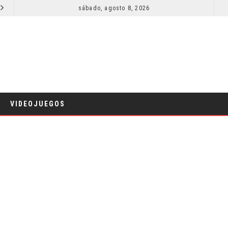
SECUELA DE JURASSIC WORLD REBIRTH PIERDE DIRECTOR
sábado, agosto 8, 2026
RESEÑA LA INVITACIÓN: OLIVIA WILDE REFLEXIONA SOBRE LA VIDA
CINE
VIDEOJUEGOS