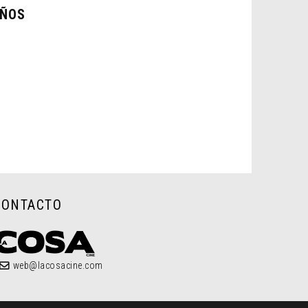
AÑOS
CONTACTO
web@lacosacine.com