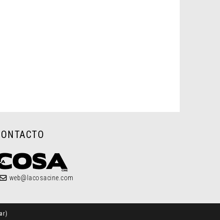
CONTACTO
web@lacosacine.com
ar
)