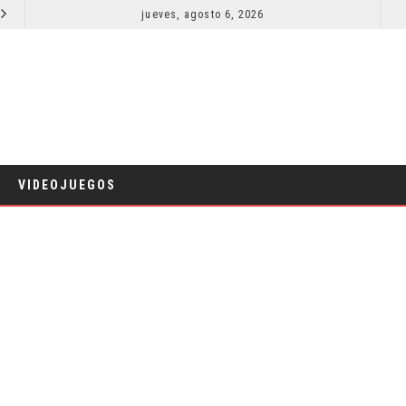
LA NOCHE DEL DEMONIO: ESTÁN ENTRE NOSOTROS – TRAILER FINAL
jueves, agosto 6, 2026
ORLANDO BLOOM AFIRMA HABER RECHAZADO SER BA
CINE
VIDEOJUEGOS