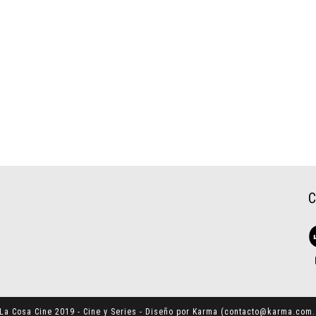
La Cosa Cine 2019 - Cine y Series - Diseño por Karma (
contacto@karma.com.