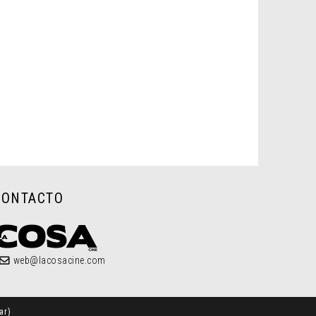
CONTACTO
web@lacosacine.com
ar
)