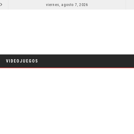
SECUELA DE JURASSIC WORLD REBIRTH PIERDE DIRECTOR
viernes, agosto 7, 2026
RESEÑA LA INVITACIÓN: OLIVIA WILDE REFLEXIONA SOBRE LA VIDA CONYUGAL
CINE
VIDEOJUEGOS