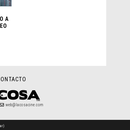
O A
DEO
A
CONTACTO
web@lacosacine.com
ar
)