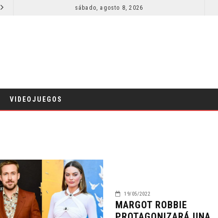
SECUELA DE JURASSIC WORLD REBIRTH PIERDE DIRECTOR
sábado, agosto 8, 2026
RESEÑA LA INVITACIÓN: OLIVIA WILDE REFLEXIONA SOBRE LA VIDA CONYUGAL
CINE
VIDEOJUEGOS
19/05/2022
MARGOT ROBBIE
PROTAGONIZARÁ UNA