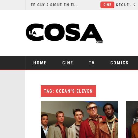
¿POR QUÉ FREE GUY 2 SIGUE EN EL LIMBO?
CINE
HOME
CINE
TV
COMICS
TAG: OCEAN'S ELEVEN