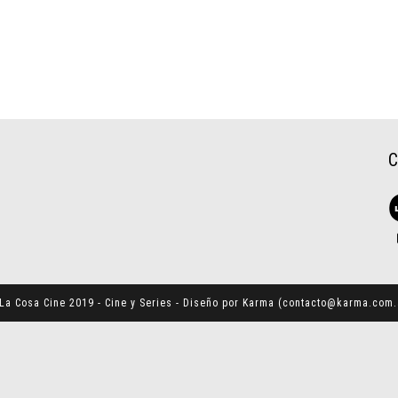
La Cosa Cine 2019 - Cine y Series - Diseño por Karma (
contacto@karma.com.