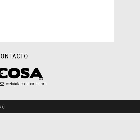
CONTACTO
web@lacosacine.com
ar
)