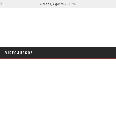
SECUELA DE JURASSIC WORLD REBIRTH PIERDE DIRECTOR
viernes, agosto 7, 2026
RESEÑA LA IN
CINE
VIDEOJUEGOS