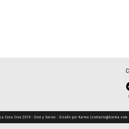
La Cosa Cine 2019 - Cine y Series - Diseño por Karma (
contacto@karma.com.