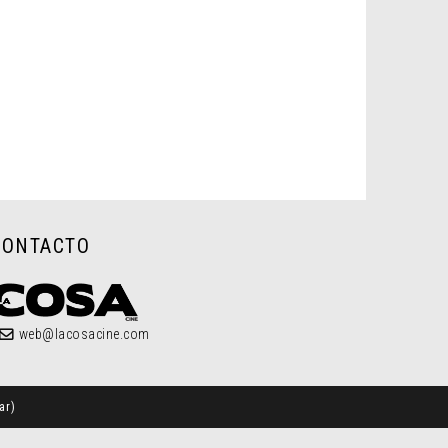
CONTACTO
web@lacosacine.com
ar
)