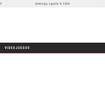
SECUELA DE JURASSIC WORLD REBIRTH PIERDE DIRECTOR
domingo, agosto 9, 2026
RESEÑA LA INVITACIÓN: OLIVIA WILDE REFLEXIONA SOBRE LA VIDA
CINE
VIDEOJUEGOS