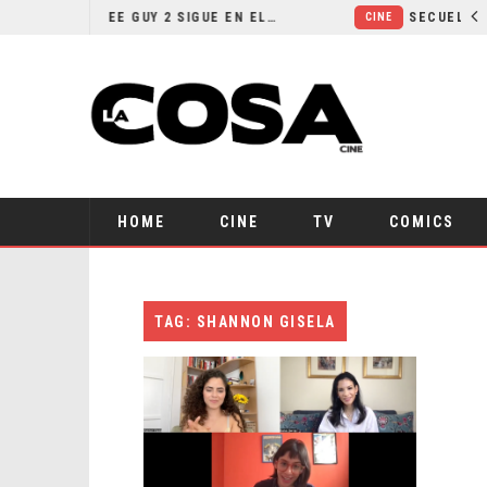
¿POR QUÉ FREE GUY 2 SIGUE EN EL LIMBO?
CINE
HOME
CINE
TV
COMICS
TAG: SHANNON GISELA