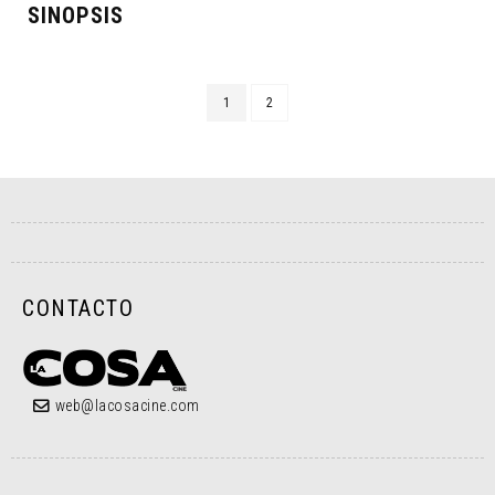
SINOPSIS
1
2
CONTACTO
web@lacosacine.com