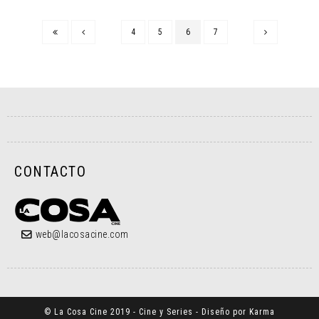
4
5
6
7
CONTACTO
web@lacosacine.com
© La Cosa Cine 2019 - Cine y Series - Diseño por Karma