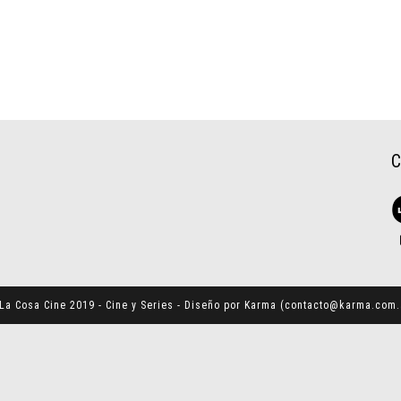
La Cosa Cine 2019 - Cine y Series - Diseño por Karma (
contacto@karma.com.