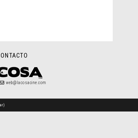
CONTACTO
web@lacosacine.com
ar
)