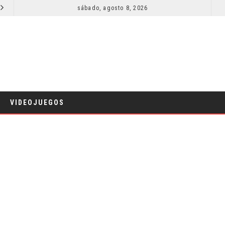
SECUELA DE JURASSIC WORLD REBIRTH PIERDE DIRECTOR
sábado, agosto 8, 2026
RESEÑA LA IN
CINE
VIDEOJUEGOS