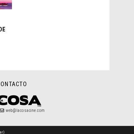
DE
CONTACTO
web@lacosacine.com
ar
)