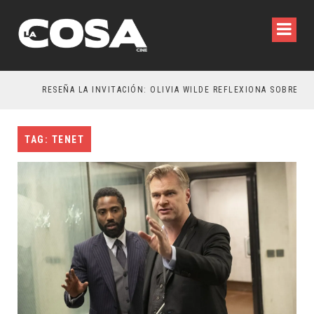
RESEÑA LA INVITACIÓN: OLIVIA WILDE REFLEXIONA SOBRE LA VIDA CONYUGAL
E
TAG: TENET