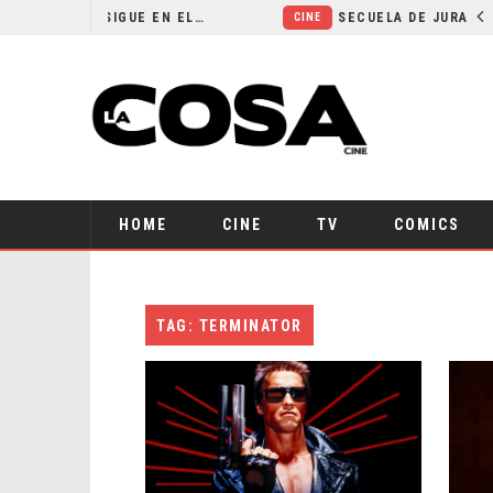
¿POR QUÉ FREE GUY 2 SIGUE EN EL LIMBO?
CINE
HOME
CINE
TV
COMICS
TAG: TERMINATOR