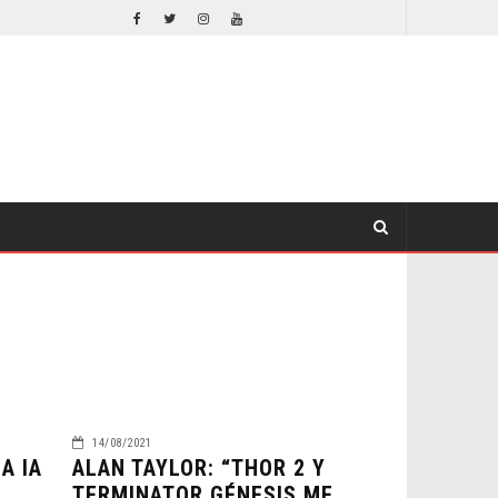
EL LIVE-ACTION DE ZELDA ELIGE A SU VILLANO
CINE
CINE
14/08/2021
A IA
ALAN TAYLOR: “THOR 2 Y
TERMINATOR GÉNESIS ME