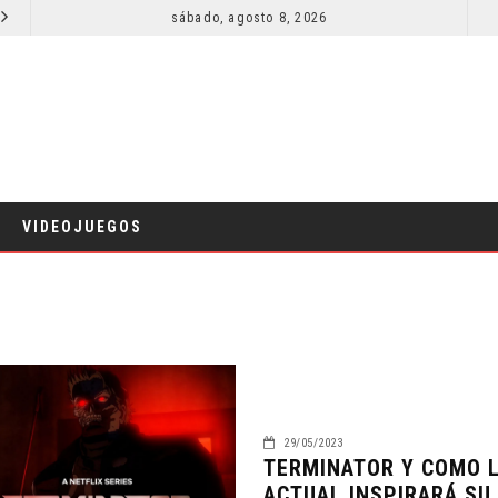
SECUELA DE JURASSIC WORLD REBIRTH PIERDE DIRECTOR
sábado, agosto 8, 2026
RESEÑA LA INVITACIÓN: OLIVIA WILDE REFLEXIONA SOBRE LA VIDA CONYUGAL
CINE
VIDEOJUEGOS
29/05/2023
TERMINATOR Y COMO L
ACTUAL INSPIRARÁ SU