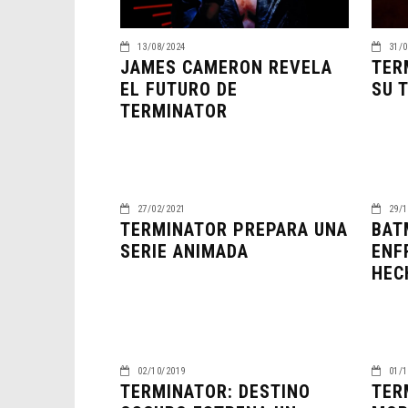
13/08/2024
31/0
JAMES CAMERON REVELA
TER
EL FUTURO DE
SU 
TERMINATOR
27/02/2021
29/1
TERMINATOR PREPARA UNA
BAT
SERIE ANIMADA
ENF
HEC
02/10/2019
01/1
TERMINATOR: DESTINO
TER