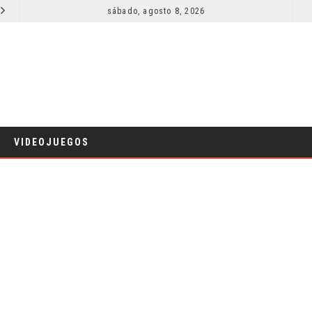
SECUELA DE JURASSIC WORLD REBIRTH PIERDE DIRECTOR
sábado, agosto 8, 2026
RESEÑA LA INVITACIÓN: OLIVIA WILDE REFLEXIONA SOBRE LA VIDA
CINE
VIDEOJUEGOS