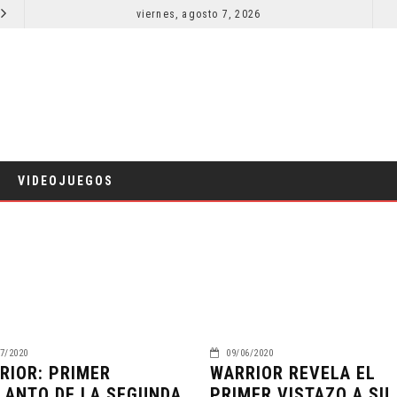
RESEÑA LA INVITACIÓN: OLIVIA WILDE REFLEXIONA SOBRE LA VIDA CONYUGAL
viernes, agosto 7, 2026
EL LIVE-AC
CINE
VIDEOJUEGOS
7/2020
09/06/2020
RIOR: PRIMER
WARRIOR REVELA EL
LANTO DE LA SEGUNDA
PRIMER VISTAZO A SU