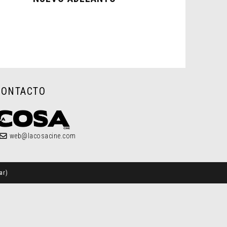
CONTACTO
web@lacosacine.com
ar
)