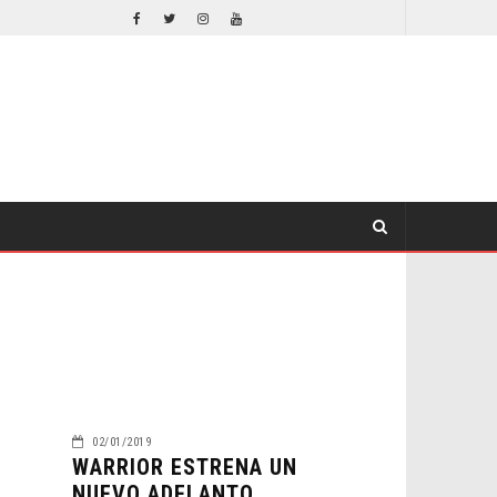
TION DE ZELDA ELIGE A SU VILLANO
LA NOCHE DEL DEMONIO: ESTÁN ENTRE NOSOTROS – TRAILER FINAL
CINE
02/01/2019
WARRIOR ESTRENA UN
NUEVO ADELANTO