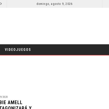
SECUELA DE JURASSIC WORLD REBIRTH PIERDE DIRECTOR
domingo, agosto 9, 2026
RESEÑA LA INVITACIÓN: OLIVIA WILDE REFLEXIONA SOBRE LA VIDA
CINE
VIDEOJUEGOS
9/2020
BIE AMELL
TAGONIZARÁ Y