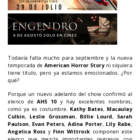
Todavía falta mucho para septiembre y la nueva
temporada de
American Horror Story
ni siquiera
tiene título, pero ya estamos emocionados. ¿Por
qué?
Porque un nuevo adelanto del show confirmó al
elenco de
AHS 10
y hay excelentes nombres,
como ya es costumbre.
Kathy Bates
,
Macaulay
Culkin
,
Leslie Grossman
,
Billie Lourd
,
Sarah
Paulson
,
Evan Peters
,
Adina Porter
,
Lily Rabe
,
Angelica Ross
y
Finn Wittrock
componen este
elenco que mezcla importantes regresos con