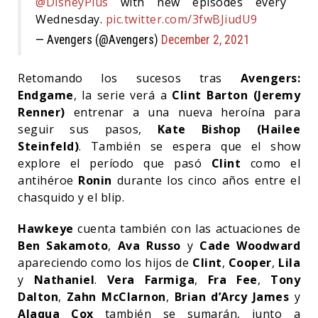
@DisneyPlus
with new episodes every
Wednesday.
pic.twitter.com/3fwBJiudU9
— Avengers (@Avengers)
December 2, 2021
Retomando los sucesos tras
Avengers:
Endgame
, la serie verá a
Clint Barton (Jeremy
Renner)
entrenar a una nueva heroína para
seguir sus pasos,
Kate
Bishop (Hailee
Steinfeld)
. También se espera que el show
explore el período que pasó
Clint
como el
antihéroe
Ronin
durante los cinco años entre el
chasquido y el blip.
Hawkeye
cuenta también con las actuaciones de
Ben Sakamoto
,
Ava Russo
y
Cade Woodward
apareciendo como los hijos de
Clint
,
Cooper
,
Lila
y
Nathaniel
.
Vera Farmiga
,
Fra Fee
,
Tony
Dalton
,
Zahn McClarnon
,
Brian d’Arcy James
y
Alaqua Cox
también se sumarán, junto a