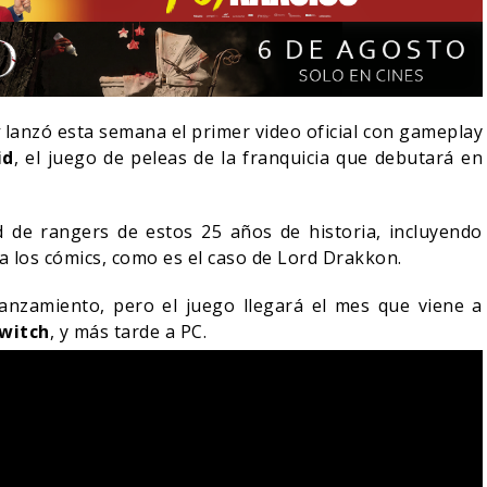
y
lanzó esta semana el primer video oficial con gameplay
id
, el juego de peleas de la franquicia que debutará en
d de rangers de estos 25 años de historia, incluyendo
 los cómics, como es el caso de Lord Drakkon.
anzamiento, pero el juego llegará el mes que viene a
witch
, y más tarde a PC.
LA NOCHE DEL DEMONIO:
IVE-ACTION DE ZELDA
ESTÁN ENTRE NOSOTROS
E A SU VILLANO
TRAILER FINAL
06/08/2026
06/08/2026
CINE