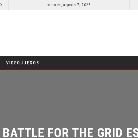
viernes, agosto 7, 2026
RESEÑA LA INVITACIÓN: OLIVIA WILDE REFLEXIONA SOBRE LA VIDA CONYUGAL
CINE
CINE
VIDEOJUEGOS
BATTLE FOR THE GRID ES