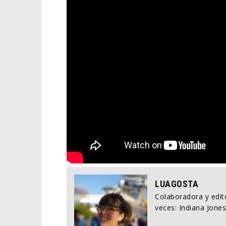
LUAGOSTA
Colaboradora y edito
veces: Indiana Jones