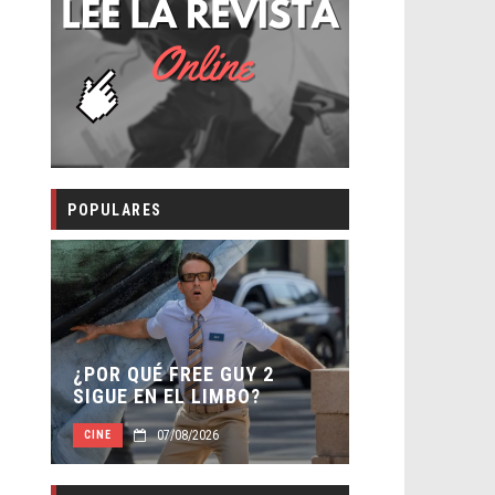
POPULARES
SECUELA DE
 –
¿POR QUÉ FREE GUY 2
WORLD REBI
SIGUE EN EL LIMBO?
DIRECTOR
07/08/2026
07/0
CINE
CINE