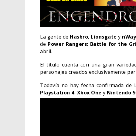
La gente de
Hasbro
,
Lionsgate
y
nWa
de
Power Rangers: Battle for the Gr
abril.
El título cuenta con una gran varieda
personajes creados exclusivamente para
Todavía no hay fecha confirmada de l
Playstation 4
,
Xbox One
y
Nintendo S
EL L
ELIG
CINE