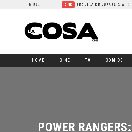
¿POR QUÉ FREE GUY 2 SIGUE EN EL LIMBO?
SECUELA DE JURASSIC WORLD REBIRTH PIERDE DIRECTOR
CINE
HOME
CINE
TV
COMICS
POWER RANGERS: 