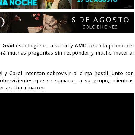
 Dead
está llegando a su fin y
AMC
lanzó la promo del
ará muchas preguntas sin responder y mucho material
 y Carol intentan sobrevivir al clima hostil junto con
brevivientes que se sumaron a su grupo, mientras
ers no terminaron.
LA NOCHE DEL DEMONIO:
IVE-ACTION DE ZELDA
ESTÁN ENTRE NOSOTROS
E A SU VILLANO
TRAILER FINAL
06/08/2026
06/08/2026
CINE