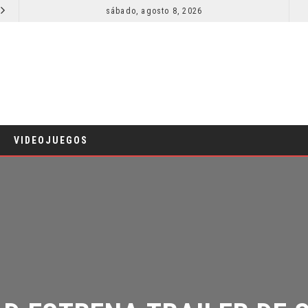
sábado, agosto 8, 2026
RESEÑA LA INVITACIÓN: OLIVIA WILDE REFLEXIONA SOBRE LA VIDA CONYUGAL
CINE
CINE
VIDEOJUEGOS
D ESTRENA TRAILER DE SU