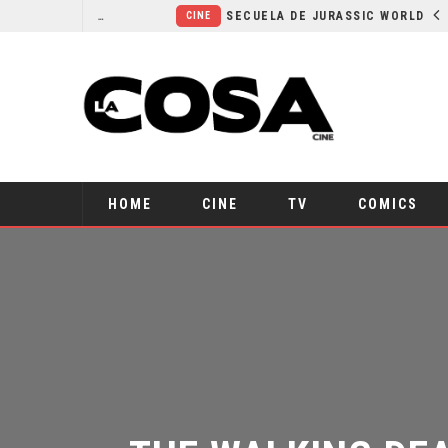
¿POR QUÉ FREE GUY 2 SIGUE EN EL LIMBO?
SECUELA DE JURASSIC WORLD REBIRTH PIERDE DIRECTOR
CINE
HOME
CINE
TV
COMICS
THE WALKING DEA