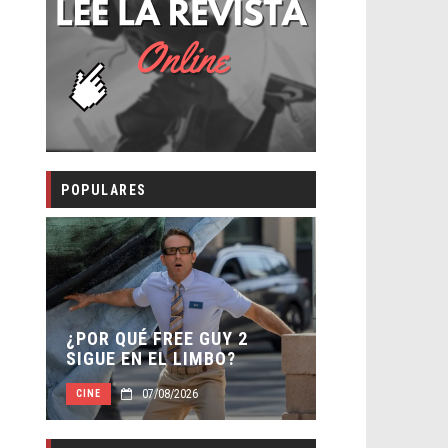
POPULARES
SECUELA DE
 –
¿POR QUÉ FREE GUY 2
WORLD REBI
SIGUE EN EL LIMBO?
DIRECTOR
07/08/2026
07/0
CINE
CINE