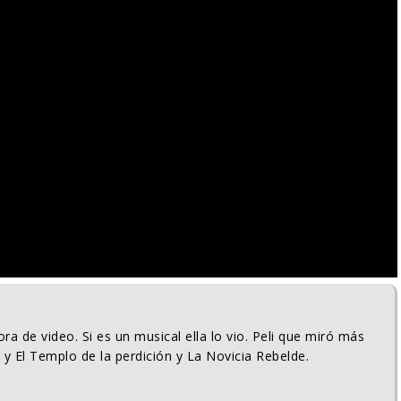
ra de video. Si es un musical ella lo vio. Peli que miró más
 y El Templo de la perdición y La Novicia Rebelde.