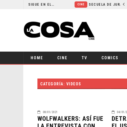
¿POR QUÉ FREE GUY 2 SIGUE EN EL LIMBO?
CINE
HOME
CINE
TV
COMICS
CATEGORÍA: VIDEOS
08/01/2021
04/01/
WOLFWALKERS: ASÍ FUE
DETR
LA ENTREVISTA CON
EL U