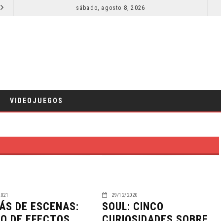
SECUELA DE JURASSIC WORLD REBIRTH PIERDE DIRECTOR
sábado, agosto 8, 2026
RESEÑA LA INVITACIÓN: OLIVIA WILDE REFLEXIONA SOBRE LA VIDA CONYUGAL
CINE
VIDEOJUEGOS
2021
29/12/2020
ÁS DE ESCENAS:
SOUL: CINCO
SO DE EFECTOS
CURIOSIDADES SOBRE