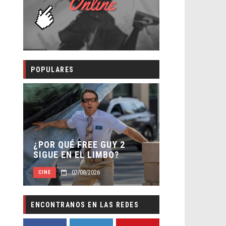
POPULARES
SECUELA DE
 –
¿POR QUÉ FREE GUY 2
WORLD REBI
SIGUE EN EL LIMBO?
DIRECTOR
07/08/2026
07/0
CINE
CINE
ENCONTRANOS EN LAS REDES