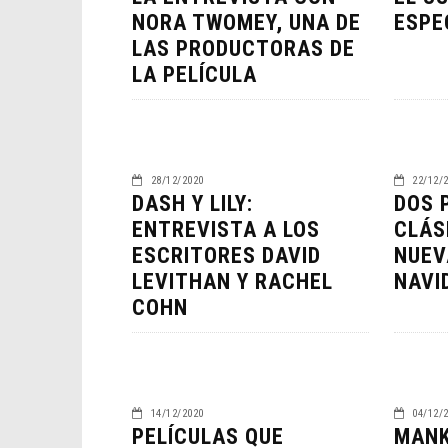
NORA TWOMEY, UNA DE
ESPE
LAS PRODUCTORAS DE
LA PELÍCULA
28/12/2020
22/12/
DASH Y LILY:
DOS 
ENTREVISTA A LOS
CLÁS
ESCRITORES DAVID
NUEV
LEVITHAN Y RACHEL
NAVI
EL L
COHN
ELIG
CINE
14/12/2020
04/12/
PELÍCULAS QUE
MANK: