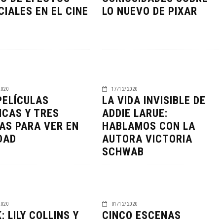
CIALES EN EL CINE
LO NUEVO DE PIXAR
2020
17/12/2020
PELÍCULAS
LA VIDA INVISIBLE DE
ICAS Y TRES
ADDIE LARUE:
AS PARA VER EN
HABLAMOS CON LA
LA NOCHE DEL DEMONIO:
DAD
AUTORA VICTORIA
IVE-ACTION DE ZELDA
ESTÁN ENTRE NOSOTROS
SCHWAB
E A SU VILLANO
TRAILER FINAL
06/08/2026
06/08/2026
CINE
2020
01/12/2020
 LILY COLLINS Y
CINCO ESCENAS