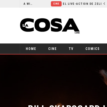
RESEÑA LA INVITACIÓN: OLIVIA WILDE REFLEXIONA SOBRE LA VIDA CONYUGAL
EL LIVE-ACTION DE ZELDA ELIGE A SU VILLANO
CINE
HOME
CINE
TV
COMICS
BILL SKARSGARD 