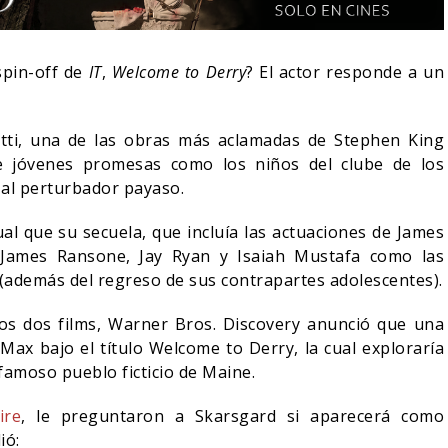
spin-off de
IT
,
Welcome to Derry
? El actor responde a un
tti, una de las obras más aclamadas de Stephen King
de jóvenes promesas como los niños del clube de los
 al perturbador payaso.
gual que su secuela, que incluía las actuaciones de James
, James Ransone, Jay Ryan y Isaiah Mustafa como las
 (además del regreso de sus contrapartes adolescentes).
 BLOOM AFIRMA
os dos films, Warner Bros. Discovery anunció que una
ECHAZADO SER
SPIDER-MAN: UN NUEVO
e Max bajo el título Welcome to Derry, la cual exploraría
DÍA ESTÁ IMPARABLE
 famoso pueblo ficticio de Maine.
05/08/2026
05/08/2026
CINE
ire
, le preguntaron a Skarsgard si aparecerá como
ió: