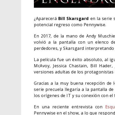
¿Aparecerá
Bill Skarsgard
en la serie 
potencial regreso como Pennywise.
En 2017, de la mano de Andy Muschie
volvió a la pantalla con un elenco 
perdedores, y Skarsgard interpretando
La película fue un éxito absoluto, al i
McAvoy, Jessica Chastain, Bill Hader
versiones adultas de los protagonistas
ORLANDO
Gracias a la muy buena recepción de l
HABER R
serie precuela llegaría a la pantalla d
BATMAN
los orígenes de IT y su conexión con el
CINE
En una reciente entrevista con
Esqu
Pennywise en el show, a lo que respond